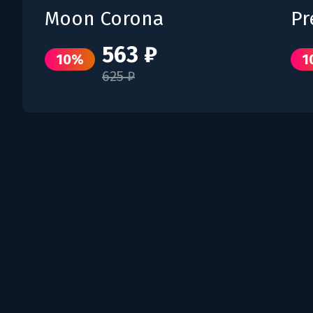
Moon Corona
Pr
563 ₽
10%
1
625 ₽