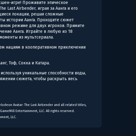
кшен-игре! Проживите эпическое
e Last Airbender, играя за Аанга и его
ющиеся локации, решая сложные
ты истории Аанга. Проходите сюжет
ивном режиме для двух игроков. Примите
ение Аанга. Играйте в любую из 18
моменты из мультсериала.
рем нациям в кооперативном приключении
нг, Тоф, Сокка и Катара.
 используя уникальные способности воды,
отяжении сюжета, чтобы раскрыть весь
lodeon Avatar: The Last Airbender and all related titles,
GameMill Entertainment, LLC. All rights reserved.
nment, LLC.