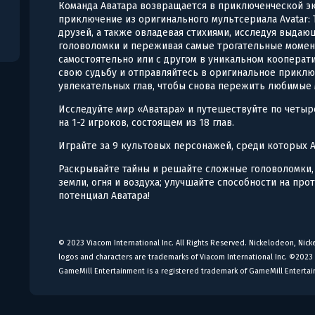
Команда Аватара возвращается в приключенческой э
приключение из оригинального мультсериала Avatar: Th
друзей, а также овладевая стихиями, исследуя выда
головоломки и переживая самые трогательные момен
самостоятельно или с другом в уникальном кооперат
свою судьбу и отправляйтесь в оригинальное приключ
увлекательных глав, чтобы снова пережить любимые 
Исследуйте мир «Аватара» и путешествуйте по четы
на 1-2 игроков, состоящем из 18 глав.
Играйте за 9 культовых персонажей, среди которых Аа
Раскрывайте тайны и решайте сложные головоломки,
земли, огня и воздуха; улучшайте способности на пр
потенциал Аватара!
© 2023 Viacom International Inc. All Rights Reserved. Nickelodeon, Nicke
logos and characters are trademarks of Viacom International Inc. ©2023 
GameMill Entertainment is a registered trademark of GameMill Entertai