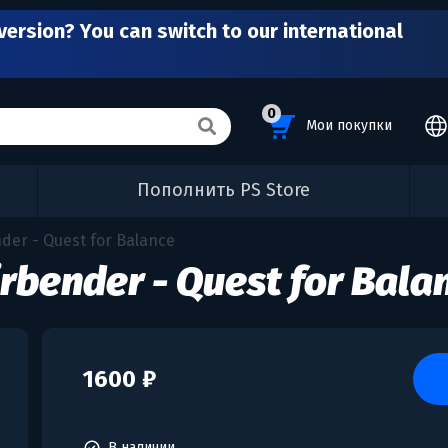
version? You can switch to our international
0
Мои покупки
Пополнить PS Store
nder - Quest for Balance
irbender - Quest for Bala
1600 ₽
В наличии