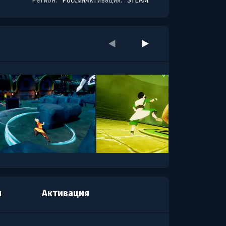
Регион:
Россия
Активация:
STEAM
я
Активация