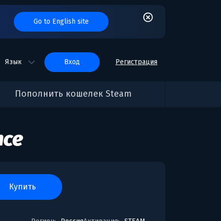
Go to English site
Язык
вход
Регистрация
Пополнить кошелек Steam
nce
купить