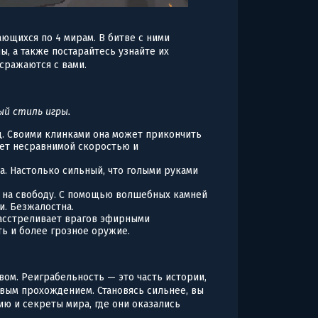
ающихся по 4 мирам. В битве с ними
ы, а также постарайтесь узнайте их
сражаются с вами.
ый стиль игры.
. Своими клинками она может прикончить
дает несравнимой скоростью и
а. Настолько сильный, что голыми руками
я на свободу. С помощью волшебных камней
и. Безжалостна.
асстреливает врагов эфирными
ть и более грозное оружие.
вом. Реиграбельность — это часть истории,
вым прохождением. Становясь сильнее, вы
ю и секреты мира, где они оказались