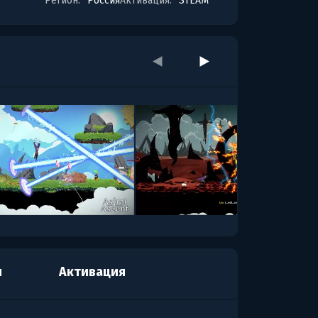
Регион:
Россия
Активация:
STEAM
я
Активация