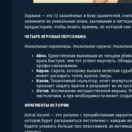
Зодиаки — это 12 закалённых в боях хранителей, скит
запомните их уникальные атаки, заклинания и паттерн
предысторию, чтобы понять причину, по которой они 
ЧЕТЫРЕ ИГРОВЫХ ПЕРСОНАЖА
Уникальные характеры. Уникальное оружие. Уникальн
Айла.
Единственная выжившая из гильдии убийц
врага быстрее, чем тот успеет моргнуть. Обла
профессионализмом.
Киран.
Сирота, которому выпала нелёгкая судьб
может раскидать толпу врагов. Зверь.
Калли.
Талантливый скульптор, хочет вернутьс
пронзает защиту врагов и разрывает их на куск
Октав.
Воспитанник могущественной ведьмы. Р
пистолетами, а при необходимости может созда
ФРАГМЕНТЫ ИСТОРИИ
Astral Ascent — это рогалик с проработанным наррати
которая будет раскрываться постепенно с каждым но
будете узнавать больше про персонажей, их мотиваци
заперты.