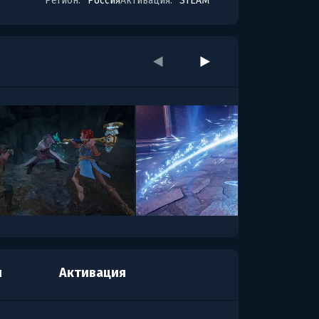
Регион:
Россия
Активация:
STEAM
я
Активация