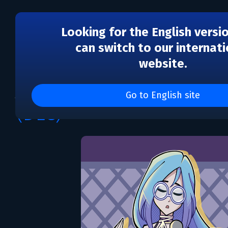
Looking for the English versi
can switch to our internati
website.
DLC
Arcadia Fallen II - Sou
Go to English site
(DLC)