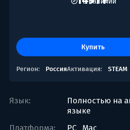
1491 ₽
В наличии
купить
Регион:
Россия
Активация:
STEAM
Язык:
Полностью на а
языке
Платформа:
PC
Mac