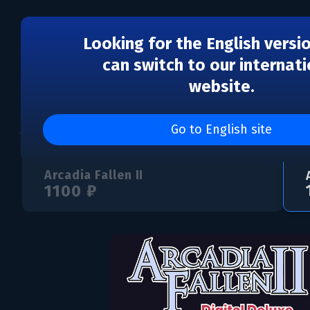
Looking for the English versi
can switch to our internati
website.
Arcadia Fallen II - Digi
Go to English site
Arcadia Fallen II
1100 ₽