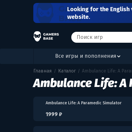
Looking for the English 
website.
Все игры и пополнения
Главная
Каталог
Ambulance Life: A Par
/
/
Ambulance Life: A
Ambulance Life: A Paramedic Simulator
1999 ₽