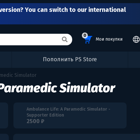
version? You can switch to our international
0
Мои покупки
Пополнить PS Store
amedic Simulator
 Paramedic Simulator
Ambulance Life: A Paramedic Simulator -
Supporter Edition
2500 ₽