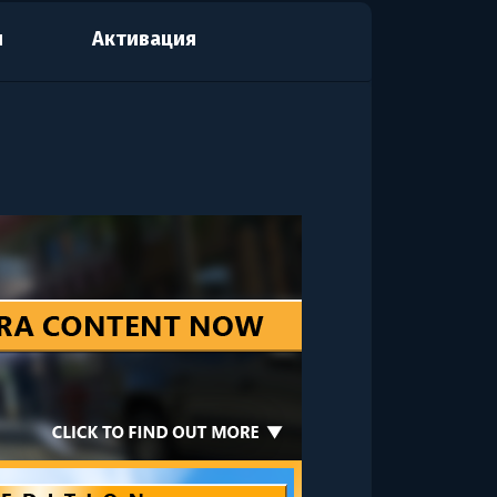
я
Активация