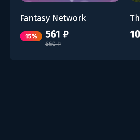
Fantasy Network
Th
561 ₽
10
15%
660 ₽