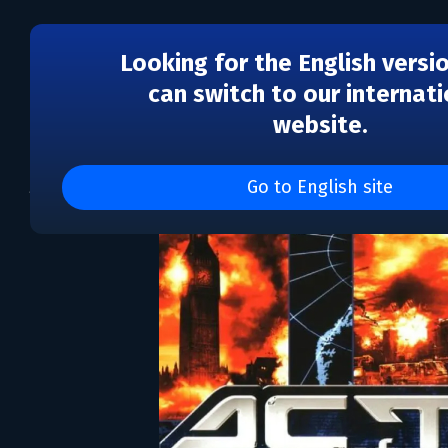
Looking for the English versi
can switch to our internati
website.
Act of War: Direct Acti
Go to English site