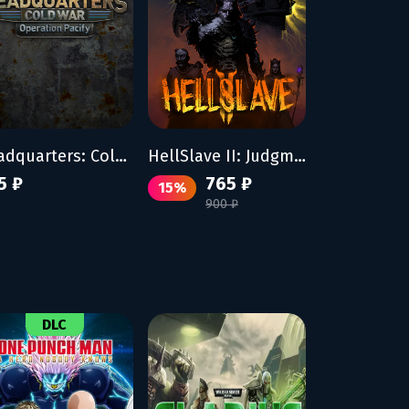
Headquarters: Cold War - Operation Pacify
HellSlave II: Judgment of the Archon
5 ₽
765 ₽
15%
900 ₽
DLC