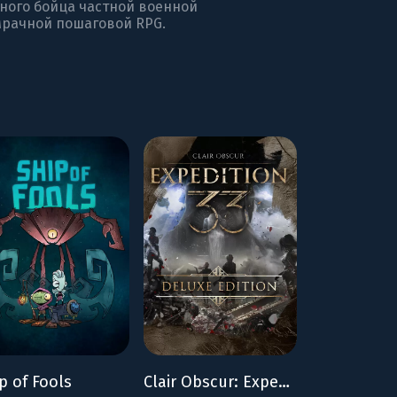
тного бойца частной военной
мрачной пошаговой RPG.
p of Fools
Clair Obscur: Expedition 33 - Deluxe Edition