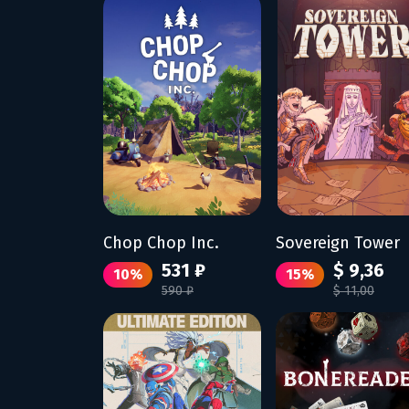
Chop Chop Inc.
Sovereign Tower
531 ₽
$ 9,36
10%
15%
590 ₽
$ 11,00