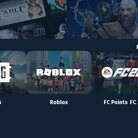
G
Roblox
FC Points FC