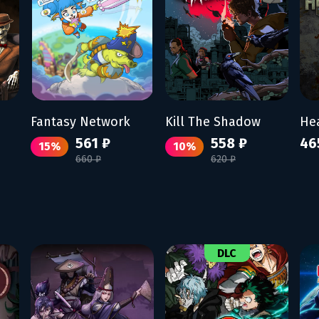
Fantasy Network
Kill The Shadow
561 ₽
558 ₽
46
15%
10%
660 ₽
620 ₽
DLC