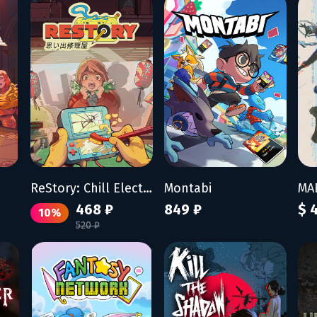
ReStory: Chill Electronics Repairs
Montabi
468 ₽
849 ₽
$ 
10%
520 ₽