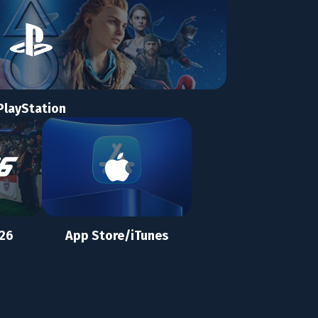
PlayStation
 26
App Store/iTunes