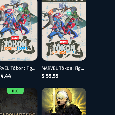
MARVEL Tōkon: Fighting Souls
MARVEL Tōkon: Fighting Souls - Digital Deluxe Edition
44,44
$ 55,55
DLC