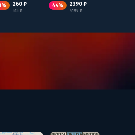
260 ₽
2390 ₽
0%
44%
515 ₽
4199 ₽