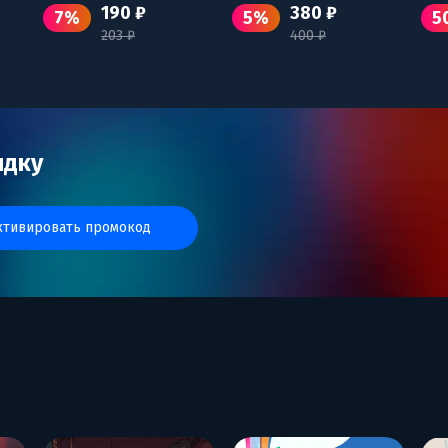
190 ₽
380 ₽
7%
5%
5
203 ₽
400 ₽
идку
активировать промокод