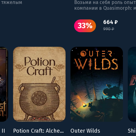
с тяжелым
Возьми на себя роль опы
компании в Quasimorph: 
664 ₽
33%
990 ₽
II
Potion Craft: Alchemist Simulator
Outer Wilds
Shi