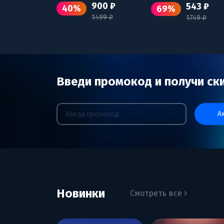
900 ₽
543 ₽
40%
69%
1499 ₽
1749 ₽
Введи промокод и получи ск
Новинки
Смотреть все