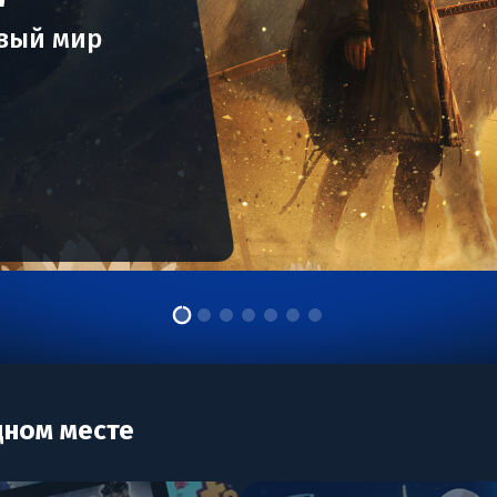
ивый мир
дном месте