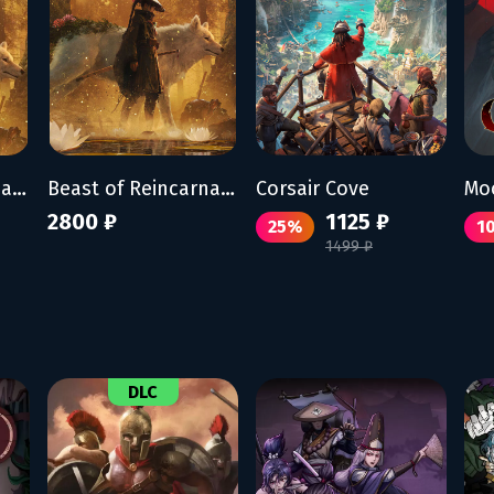
Beast of Reincarnation - Deluxe Edition
Beast of Reincarnation
Corsair Cove
Mo
2800 ₽
1125 ₽
25%
1
1499 ₽
DLC