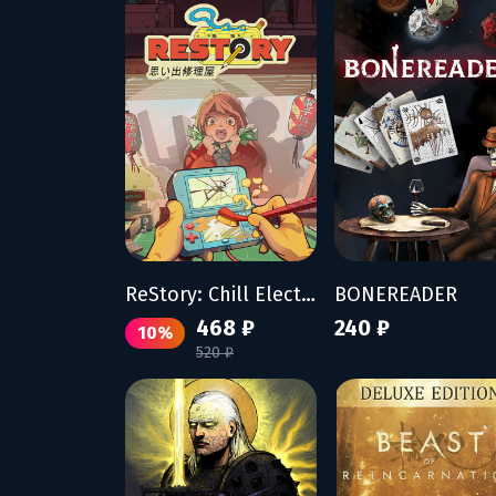
ReStory: Chill Electronics Repairs
BONEREADER
468 ₽
240 ₽
10%
520 ₽