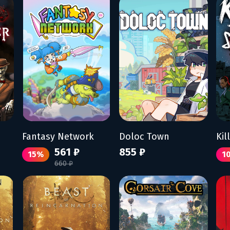
Fantasy Network
Doloc Town
Kil
561 ₽
855 ₽
15%
1
660 ₽