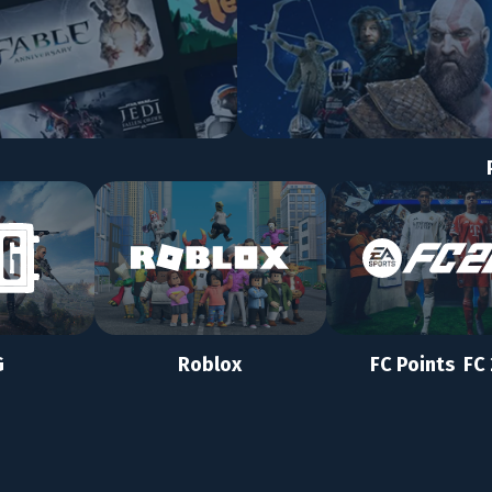
G
Roblox
FC Points FC