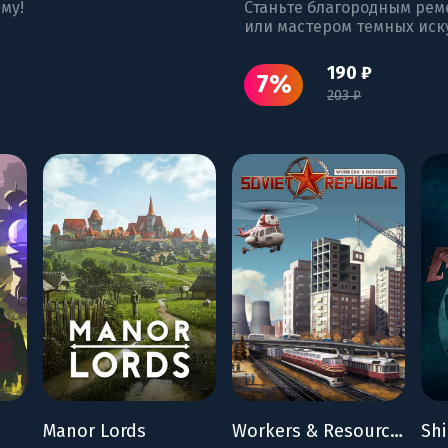
му!
Станьте благородным рем
или мастером темных иск
190 ₽
7%
203 ₽
Manor Lords
Workers & Resources: Soviet Republic
Shi