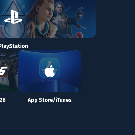
PlayStation
 26
App Store/iTunes