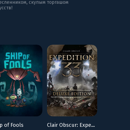
есленником, скупым торгашом
усств!
p of Fools
Clair Obscur: Expedition 33 - Deluxe Edition