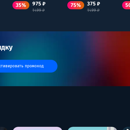
975 ₽
375 ₽
35%
75%
5
1499 ₽
1499 ₽
идку
активировать промокод