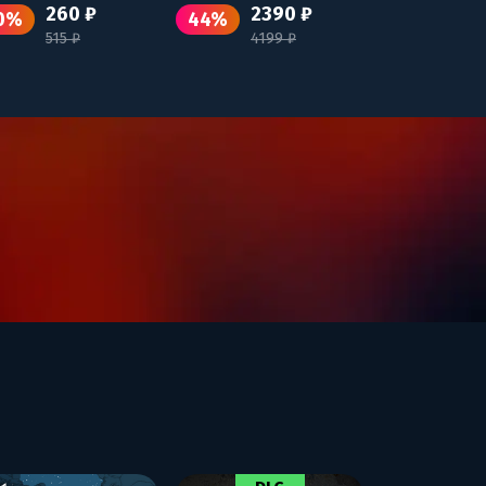
260 ₽
2390 ₽
0%
44%
515 ₽
4199 ₽