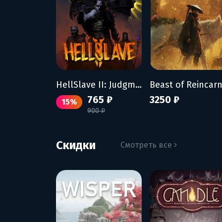
HellSlave II: Judgment of the Archon
765 ₽
3250 ₽
15%
900 ₽
Скидки
Смотреть все