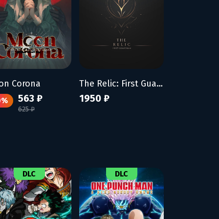
on Corona
The Relic: First Guardian
563 ₽
1950 ₽
0%
625 ₽
DLC
DLC