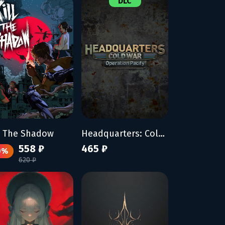
DLC
l The Shadow
Headquarters: Cold War - Operation Pacify
558 ₽
465 ₽
0%
620 ₽