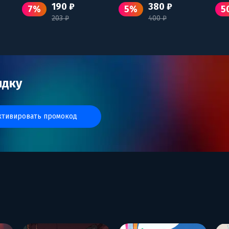
190 ₽
380 ₽
7%
5%
5
203 ₽
400 ₽
идку
активировать промокод