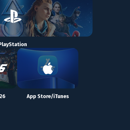
PlayStation
 26
App Store/iTunes