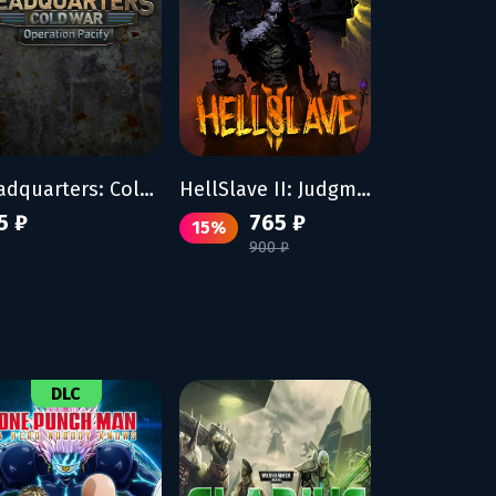
Headquarters: Cold War - Operation Pacify
HellSlave II: Judgment of the Archon
5 ₽
765 ₽
15%
900 ₽
DLC