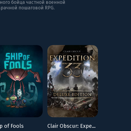
тного бойца частной военной
мрачной пошаговой RPG.
p of Fools
Clair Obscur: Expedition 33 - Deluxe Edition