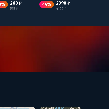
260 ₽
2390 ₽
0%
44%
515 ₽
4199 ₽