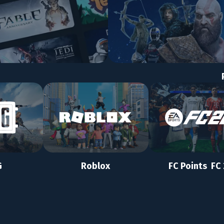
G
Roblox
FC Points FC