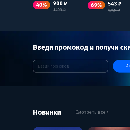
900 ₽
543 ₽
40%
69%
1499 ₽
1749 ₽
Введи промокод и получи ск
Новинки
Смотреть все