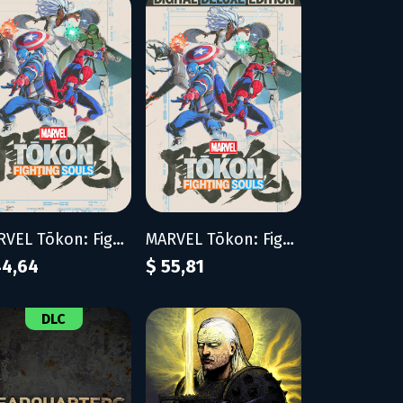
MARVEL Tōkon: Fighting Souls
MARVEL Tōkon: Fighting Souls - Digital Deluxe Edition
44,64
$ 55,81
DLC