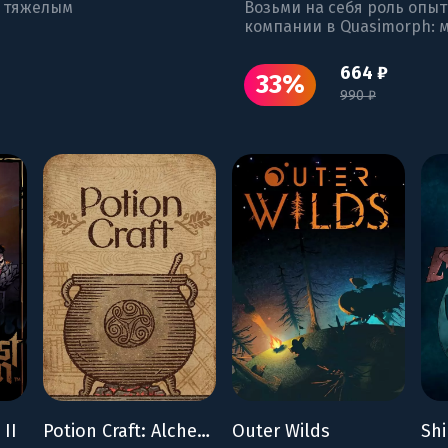
с тяжелым
Возьми на себя роль опы
компании в Quasimorph: 
664 ₽
33%
990 ₽
II
Potion Craft: Alchemist Simulator
Outer Wilds
Shi