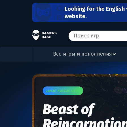
Looking for the English 
website.
Все игры и пополнения
самая низкая цена
Beast of
Reincarnatio