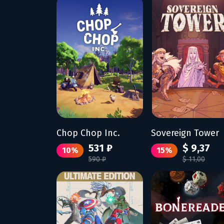
Chop Chop Inc.
Sovereign Tower
531 ₽
$ 9,37
10%
15%
590 ₽
$ 11,00