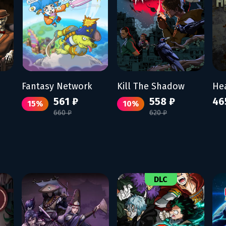
Fantasy Network
Kill The Shadow
561 ₽
558 ₽
46
15%
10%
660 ₽
620 ₽
DLC