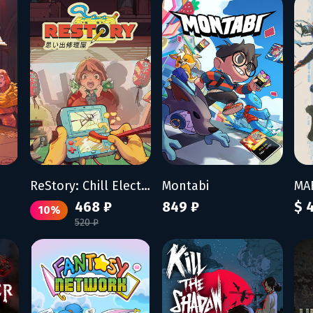
ReStory: Chill Electronics Repairs
Montabi
468 ₽
849 ₽
$ 
10%
520 ₽