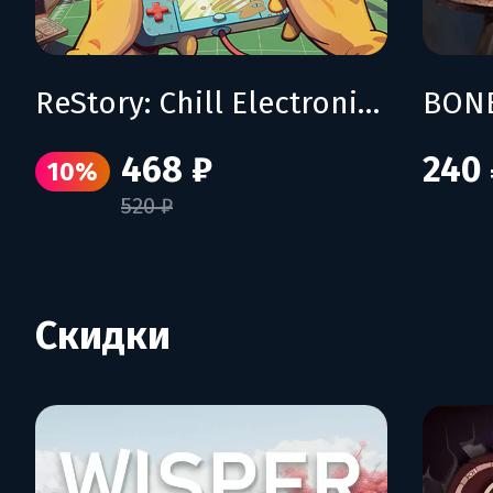
ReStory: Chill Electronics Repairs
BON
468 ₽
240 
10%
520 ₽
Скидки