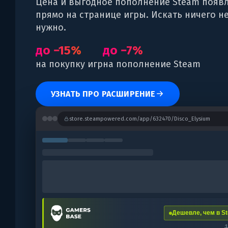
Цена и выгодное пополнение Steam появ
прямо на странице игры. Искать ничего н
нужно.
до −15%
до −7%
на покупку игр
на пополнение Steam
УЗНАТЬ ПРО РАСШИРЕНИЕ
store.steampowered.com/app/632470/Disco_Elysium
Дешевле, чем в St