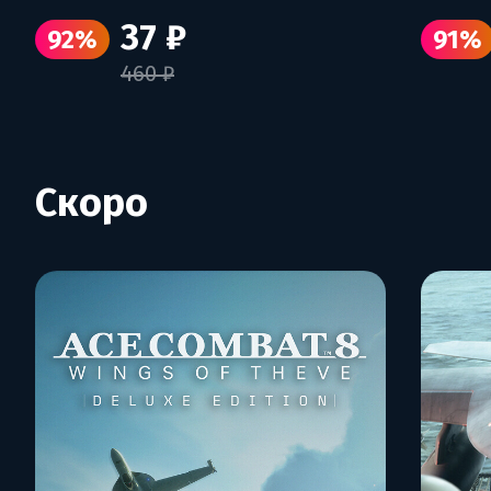
37 ₽
92%
91%
460 ₽
Скоро