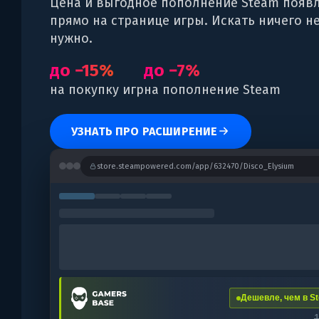
Цена и выгодное пополнение Steam появ
прямо на странице игры. Искать ничего н
нужно.
до −15%
до −7%
на покупку игр
на пополнение Steam
УЗНАТЬ ПРО РАСШИРЕНИЕ
store.steampowered.com/app/632470/Disco_Elysium
Дешевле, чем в St