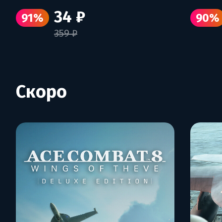
34 ₽
91%
90%
359 ₽
Скоро