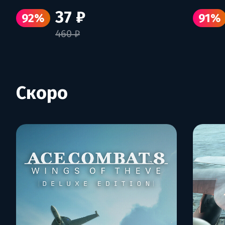
37 ₽
92%
91%
460 ₽
Скоро