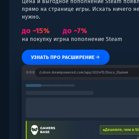
Цена и выгодное пополнение Steam появ
прямо на странице игры. Искать ничего н
нужно.
до −15%
до −7%
на покупку игр
на пополнение Steam
УЗНАТЬ ПРО РАСШИРЕНИЕ
store.steampowered.com/app/632470/Disco_Elysium
Дешевле, чем в St