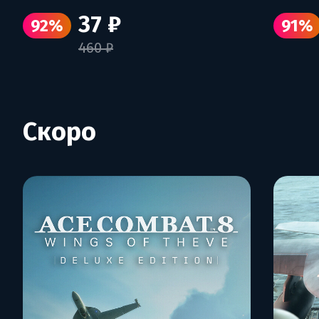
37 ₽
92%
91%
460 ₽
Скоро