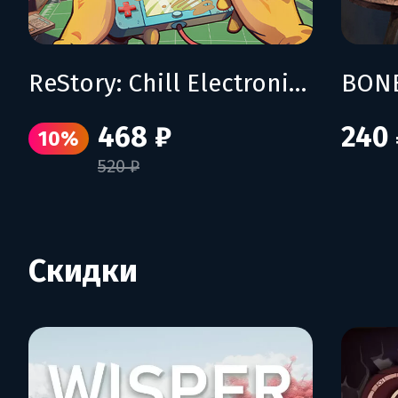
ReStory: Chill Electronics Repairs
BON
468 ₽
240 
10%
520 ₽
Скидки